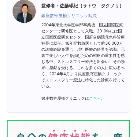
監修者：佐藤琢紀（サトウ タクノリ）
銀座数寄屋橋クリニック院長
2004年東北大学医学部卒業後、国立国際医療
センターで研修医として入職。2019年には国
立国際医療研究センター国府台病院救急科診療
科長に就任。18年間救急医として約36,000人
の診療経験を通じ、現行医療の限界を認識。元
氣で楽しい人生を歩むための戦略の重要性を感
じる中、ストレスフリー療法と出会い、その効
果に感銘を受ける。これを多くの人に広めるべ
く、2024年4月より銀座数寄屋橋クリニック
でストレスフリー療法に特化した診療を行って
いる。
銀座数寄屋橋クリニックは
こちら
。