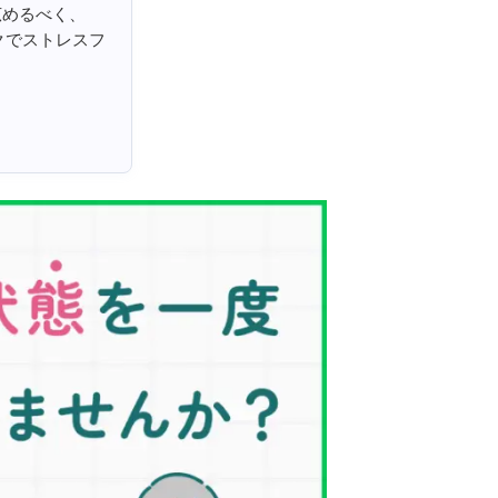
広めるべく、
クでストレスフ
。