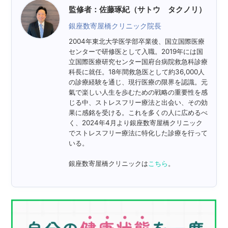
監修者：佐藤琢紀（サトウ タクノリ）
銀座数寄屋橋クリニック院長
2004年東北大学医学部卒業後、国立国際医療
センターで研修医として入職。2019年には国
立国際医療研究センター国府台病院救急科診療
科長に就任。18年間救急医として約36,000人
の診療経験を通じ、現行医療の限界を認識。元
氣で楽しい人生を歩むための戦略の重要性を感
じる中、ストレスフリー療法と出会い、その効
果に感銘を受ける。これを多くの人に広めるべ
く、2024年4月より銀座数寄屋橋クリニック
でストレスフリー療法に特化した診療を行って
いる。
銀座数寄屋橋クリニックは
こちら
。